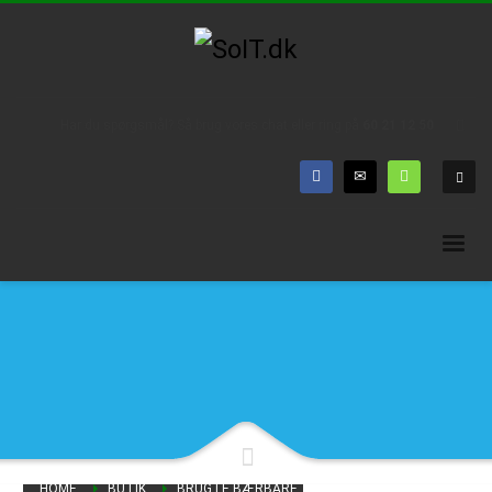
Har du spørgsmål? Så brug vores chat eller ring på
60 21 12 50
HOME
BUTIK
BRUGTE BÆRBARE