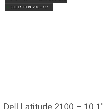
DELL LATITUDE 2100 – 10.1″
Acer Aspire 5542G
God bærbar fra Acer
Perfekt til skole- og arbejdsbrug.
Dell Latitude 2100 – 10.1″