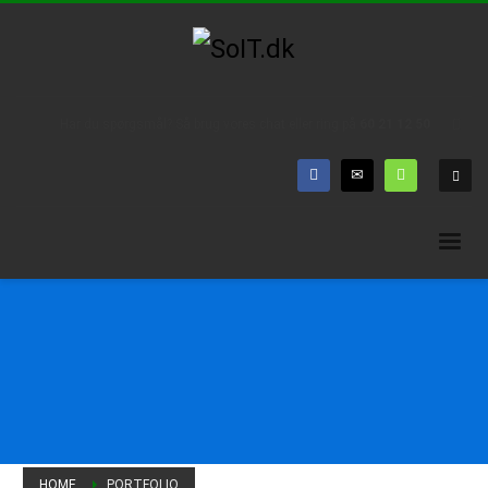
Har du spørgsmål? Så brug vores chat eller ring på
60 21 12 50
HOME
PORTFOLIO