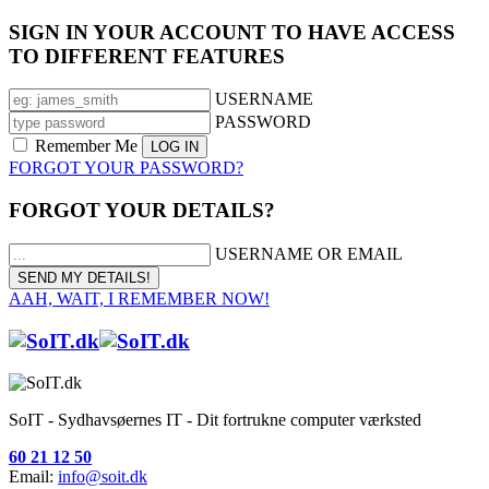
SIGN IN YOUR ACCOUNT TO HAVE ACCESS
TO DIFFERENT FEATURES
USERNAME
PASSWORD
Remember Me
FORGOT YOUR PASSWORD?
FORGOT YOUR DETAILS?
USERNAME OR EMAIL
AAH, WAIT, I REMEMBER NOW!
SoIT - Sydhavsøernes IT - Dit fortrukne computer værksted
60 21 12 50
Email:
info@soit.dk