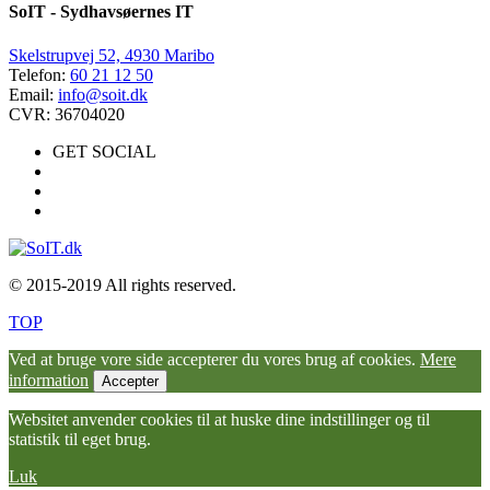
SoIT - Sydhavsøernes IT
Skelstrupvej 52, 4930 Maribo
Telefon:
60 21 12 50
Email:
info@soit.dk
CVR: 36704020
GET SOCIAL
© 2015-2019 All rights reserved.
TOP
Ved at bruge vore side accepterer du vores brug af cookies.
Mere
information
Accepter
Websitet anvender cookies til at huske dine indstillinger og til
statistik til eget brug.
Luk