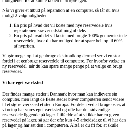
muligheden for at kunne få den til at køre igen.
Når vi giver et tilbud på reparation af en computer, så får du hvis
muligt 2 valgmuligheder.
En pris på hvad det vil koste med nye reservedele hvis
reparationen kræver udskiftning af dele.
En pris på hvad det vil koste med brugte 100% gennemtestede
reservedele, hvor du har muliged for at spare helt op til 60%
af nyprisen.
Vi går meget op i at genbruge elektronik og dermed ser vi en stor
fordel i at genbruge reservedele til computere. For hvorfor vælge en
ny reservedel, når du kan spare mange penge på at vælge en brugt
reservedel.
Vi har eget værksted
Der findes mange steder i Danmark hvor man kan indlevere sin
computer, men langt de fleste steder bliver computeren sendt videre
til et større værksted et sted i Europa. Fordelen ved at bruge os er, at
vi netop har vores eget værksted og ofte har de nødvendige
reservedele liggende på lager. I tilfælde af at vi ikke har en given
reservedel på lager, så går der ofte kun 4-5 arbejdsdage til vi har den
på lager og har sat den i computeren. Altså er du fri for, at skulle