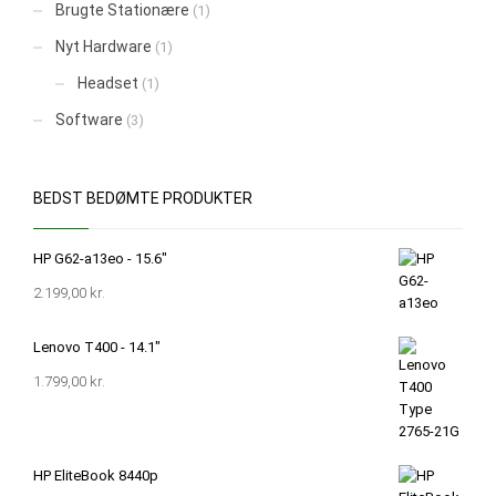
Brugte Stationære
(1)
Nyt Hardware
(1)
Headset
(1)
Software
(3)
BEDST BEDØMTE PRODUKTER
HP G62-a13eo - 15.6"
2.199,00
kr.
Lenovo T400 - 14.1"
1.799,00
kr.
HP EliteBook 8440p