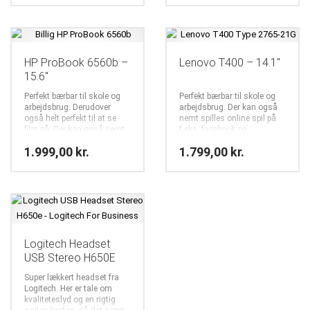
HP ProBook 6560b –
Lenovo T400 – 14.1″
15.6″
Perfekt bærbar til skole og
Perfekt bærbar til skole og
arbejdsbrug. Derudover
arbejdsbrug. Der kan også
også helt perfekt til at se
nemt spilles online spil på
film på. Der kan også nemt
f.eks. facebook og
spilles online spil på f.eks.
komogvind.dk
1.999,00
kr.
1.799,00
kr.
facebook og komogvind.dk
Logitech Headset
USB Stereo H650E
Super lækkert headset fra
Logitech. Her er tale om
kvaliteteslyd og en rigtig