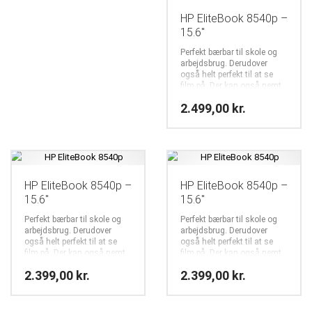
HP EliteBook 8540p –
15.6″
Perfekt bærbar til skole og
arbejdsbrug. Derudover
også helt perfekt til at se
film på. Der kan også nemt
spilles online spil på f.eks.
2.499,00
kr.
facebook og komogvind.dk
HP EliteBook 8540p –
HP EliteBook 8540p –
15.6″
15.6″
Perfekt bærbar til skole og
Perfekt bærbar til skole og
arbejdsbrug. Derudover
arbejdsbrug. Derudover
også helt perfekt til at se
også helt perfekt til at se
film på. Der kan også nemt
film på. Der kan også nemt
spilles online spil på f.eks.
spilles online spil på f.eks.
2.399,00
kr.
2.399,00
kr.
facebook og komogvind.dk
facebook og komogvind.dk