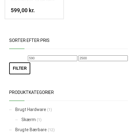
god mikrofon, så det nemt
kan bruges til f.eks.
599,00
kr.
skype/facebook lyd-
samtaler og lign.
SORTER EFTER PRIS
Mindste
Højeste
pris
pris
FILTER
PRODUKTKATEGORIER
Brugt Hardware
(1)
Skærm
(1)
Brugte Bærbare
(12)