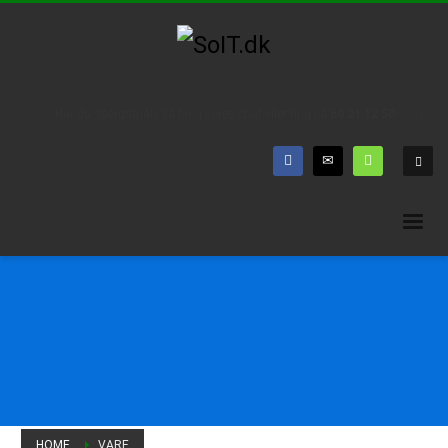
Har du spørgsmål? Så brug vores chat eller ring på
60 21 12 50
HOME
VARE