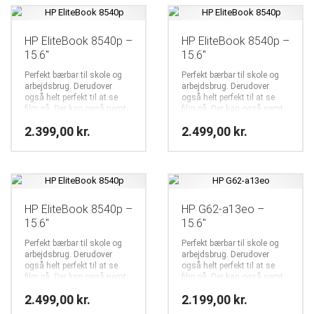
HP EliteBook 8540p –
HP EliteBook 8540p –
15.6″
15.6″
Perfekt bærbar til skole og
Perfekt bærbar til skole og
arbejdsbrug. Derudover
arbejdsbrug. Derudover
også helt perfekt til at se
også helt perfekt til at se
film på. Der kan også nemt
film på. Der kan også nemt
spilles online spil på f.eks.
spilles online spil på f.eks.
2.399,00
kr.
2.499,00
kr.
facebook og komogvind.dk
facebook og komogvind.dk
HP EliteBook 8540p –
HP G62-a13eo –
15.6″
15.6″
Perfekt bærbar til skole og
Perfekt bærbar til skole og
arbejdsbrug. Derudover
arbejdsbrug. Derudover
også helt perfekt til at se
også helt perfekt til at se
film på. Der kan også nemt
film på. Der kan også nemt
spilles online spil på f.eks.
spilles online spil på f.eks.
2.499,00
kr.
2.199,00
kr.
facebook og komogvind.dk
facebook og komogvind.dk