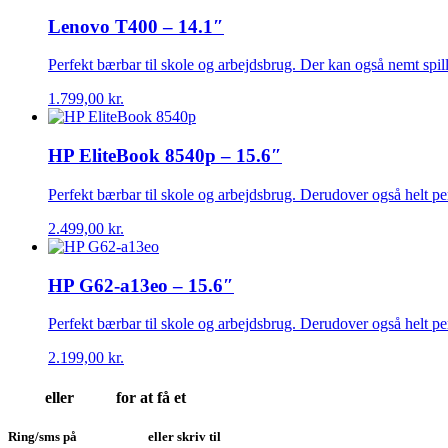
Lenovo T400 – 14.1″
Perfekt bærbar til skole og arbejdsbrug. Der kan også nemt spi
1.799,00
kr.
HP EliteBook 8540p – 15.6″
Perfekt bærbar til skole og arbejdsbrug. Derudover også helt per
2.499,00
kr.
HP G62-a13eo – 15.6″
Perfekt bærbar til skole og arbejdsbrug. Derudover også helt per
2.199,00
kr.
Ring
eller
skriv
for at få et
godt tilbud
Ring/sms på
28 51 15 28
eller skriv til
info@soit.dk