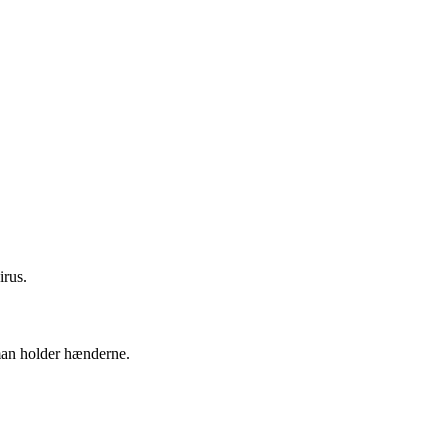
irus.
 man holder hænderne.