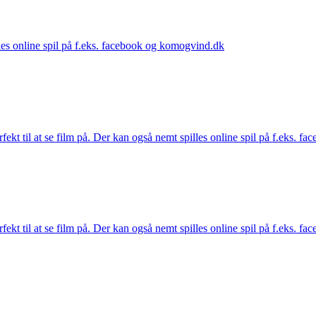
lles online spil på f.eks. facebook og komogvind.dk
fekt til at se film på. Der kan også nemt spilles online spil på f.eks.
fekt til at se film på. Der kan også nemt spilles online spil på f.eks.