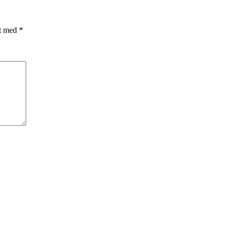
et med
*