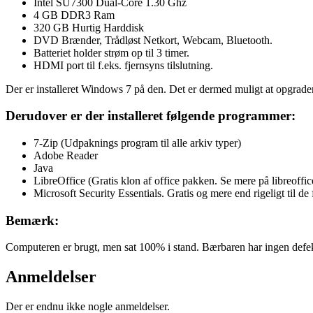
Intel SU7300 Dual-Core 1.30 Ghz
4 GB DDR3 Ram
320 GB Hurtig Harddisk
DVD Brænder, Trådløst Netkort, Webcam, Bluetooth.
Batteriet holder strøm op til 3 timer.
HDMI port til f.eks. fjernsyns tilslutning.
Der er installeret Windows 7 på den. Det er dermed muligt at opgrade
Derudover er der installeret følgende programmer:
7-Zip (Udpaknings program til alle arkiv typer)
Adobe Reader
Java
LibreOffice (Gratis klon af office pakken. Se mere på libreoffic
Microsoft Security Essentials. Gratis og mere end rigeligt til de 
Bemærk:
Computeren er brugt, men sat 100% i stand. Bærbaren har ingen defekt
Anmeldelser
Der er endnu ikke nogle anmeldelser.