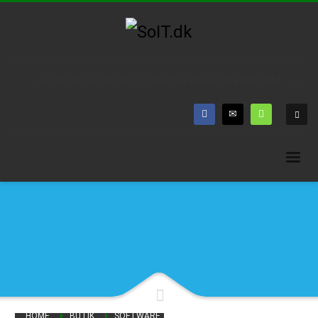
Har du spørgsmål? Så brug vores chat eller ring på
60 21 12 50
HOME
BUTIK
SOFTWARE