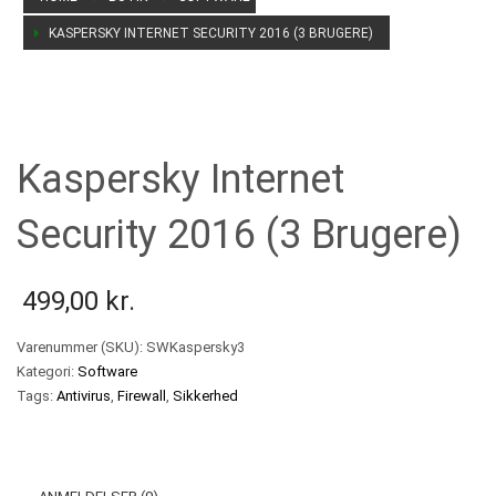
KASPERSKY INTERNET SECURITY 2016 (3 BRUGERE)
Den bedste sikkerhed
til din Computer
Kan også bruges på mobil og tablet
Kaspersky Internet
Security 2016 (3 Brugere)
499,00
kr.
Varenummer (SKU):
SWKaspersky3
Kategori:
Software
Tags:
Antivirus
,
Firewall
,
Sikkerhed